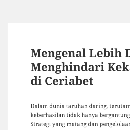
Mengenal Lebih D
Menghindari Kek
di Ceriabet
Dalam dunia taruhan daring, terutama
keberhasilan tidak hanya bergantun
Strategi yang matang dan pengelolaan