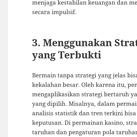
menjaga kestabilan keuangan dan men
secara impulsif.
3. Menggunakan Stra
yang Terbukti
Bermain tanpa strategi yang jelas bi
kekalahan besar. Oleh karena itu, p
mengaplikasikan strategi bertaruh y
yang dipilih. Misalnya, dalam permain
analisis statistik dan tren terkini 
keputusan. Di permainan kasino, stra
taruhan dan pengaturan pola taruha