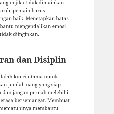
angan jika tidak dimainkan
taruh, pemain harus
ngan baik. Menetapkan batas
mbantu mengendalikan emosi
idak diinginkan.
ran dan Disiplin
adalah kunci utama untuk
kan jumlah uang yang siap
 dan jangan pernah melebihi
 merasa bersemangat. Membuat
n mematuhinya membantu