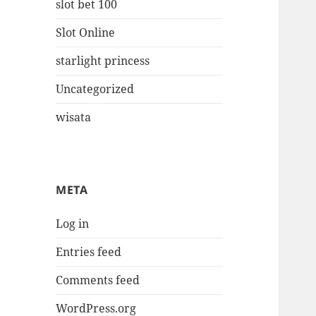
slot bet 100
Slot Online
starlight princess
Uncategorized
wisata
META
Log in
Entries feed
Comments feed
WordPress.org