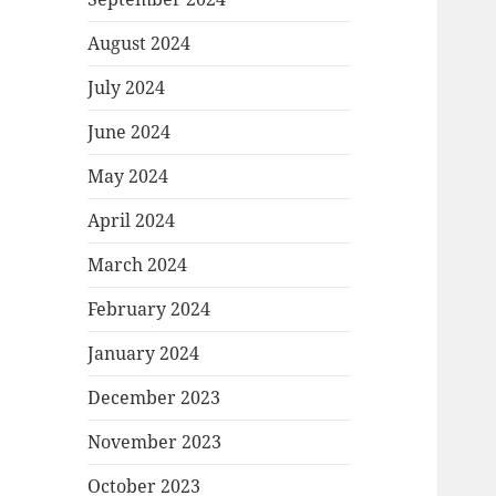
August 2024
July 2024
June 2024
May 2024
April 2024
March 2024
February 2024
January 2024
December 2023
November 2023
October 2023