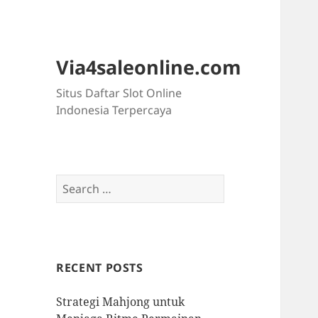
Via4saleonline.com
Situs Daftar Slot Online
Indonesia Terpercaya
Search
for:
RECENT POSTS
Strategi Mahjong untuk