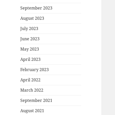
September 2023
August 2023
July 2023
June 2023
May 2023
April 2023
February 2023
April 2022
March 2022
September 2021
August 2021