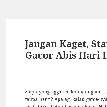
Jangan Kaget, Sta
Gacor Abis Hari I
Siapa yang nggak suka main game s
tanpa henti? Apalagi kalau game-ny
pasti bikin betah berlama-lama! Nah