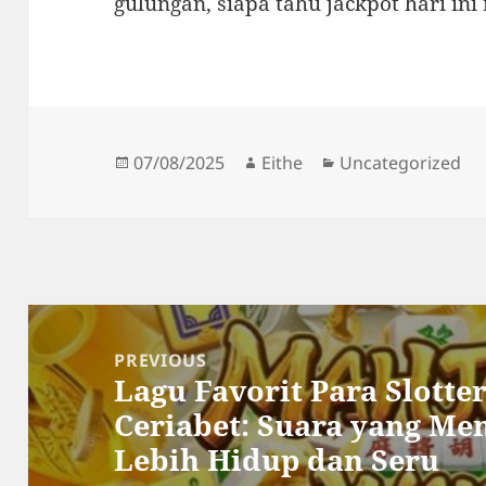
gulungan, siapa tahu jackpot hari ini
Posted
Author
Categories
07/08/2025
Eithe
Uncategorized
on
Post
navigation
PREVIOUS
Lagu Favorit Para Slotte
Previous
Ceriabet: Suara yang M
post:
Lebih Hidup dan Seru