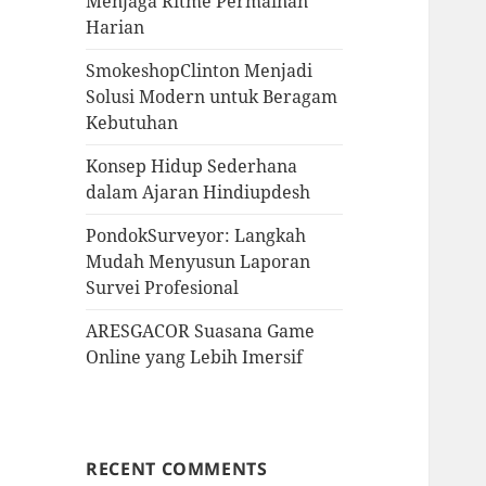
Menjaga Ritme Permainan
Harian
SmokeshopClinton Menjadi
Solusi Modern untuk Beragam
Kebutuhan
Konsep Hidup Sederhana
dalam Ajaran Hindiupdesh
PondokSurveyor: Langkah
Mudah Menyusun Laporan
Survei Profesional
ARESGACOR Suasana Game
Online yang Lebih Imersif
RECENT COMMENTS