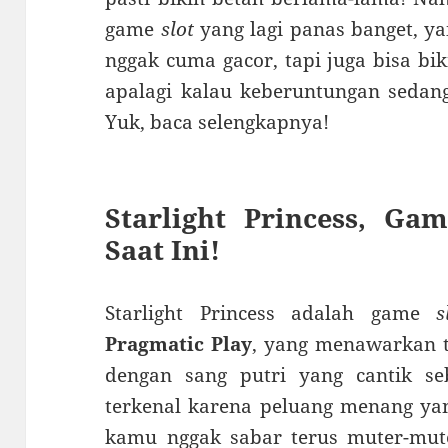
game
slot
yang lagi panas banget, y
nggak cuma gacor, tapi juga bisa bi
apalagi kalau keberuntungan sedan
Yuk, baca selengkapnya!
Starlight Princess, Ga
Saat Ini!
Starlight Princess adalah game
s
Pragmatic Play
, yang menawarkan t
dengan sang putri yang cantik s
terkenal karena peluang menang ya
kamu nggak sabar terus muter-mute