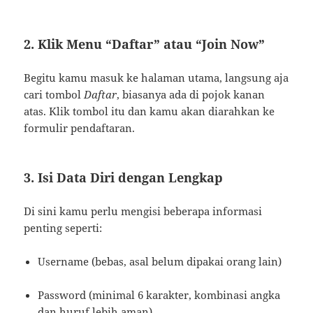
2. Klik Menu “Daftar” atau “Join Now”
Begitu kamu masuk ke halaman utama, langsung aja
cari tombol
Daftar
, biasanya ada di pojok kanan
atas. Klik tombol itu dan kamu akan diarahkan ke
formulir pendaftaran.
3. Isi Data Diri dengan Lengkap
Di sini kamu perlu mengisi beberapa informasi
penting seperti:
Username (bebas, asal belum dipakai orang lain)
Password (minimal 6 karakter, kombinasi angka
dan huruf lebih aman)