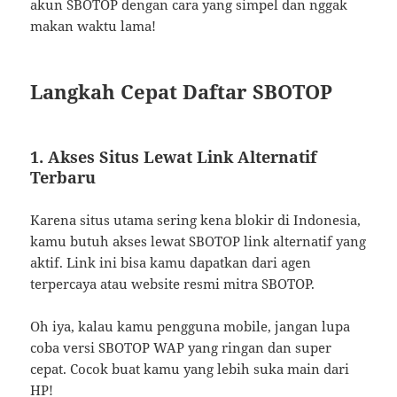
akun SBOTOP dengan cara yang simpel dan nggak
makan waktu lama!
Langkah Cepat Daftar SBOTOP
1. Akses Situs Lewat Link Alternatif
Terbaru
Karena situs utama sering kena blokir di Indonesia,
kamu butuh akses lewat SBOTOP link alternatif yang
aktif. Link ini bisa kamu dapatkan dari agen
terpercaya atau website resmi mitra SBOTOP.
Oh iya, kalau kamu pengguna mobile, jangan lupa
coba versi SBOTOP WAP yang ringan dan super
cepat. Cocok buat kamu yang lebih suka main dari
HP!