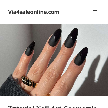
Via4saleonline.com
MENU
AND
WIDGETS