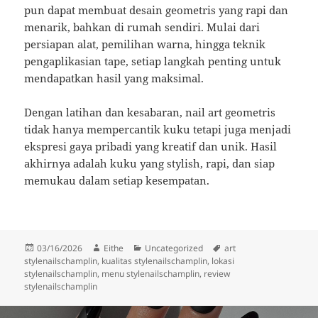
pun dapat membuat desain geometris yang rapi dan
menarik, bahkan di rumah sendiri. Mulai dari
persiapan alat, pemilihan warna, hingga teknik
pengaplikasian tape, setiap langkah penting untuk
mendapatkan hasil yang maksimal.
Dengan latihan dan kesabaran, nail art geometris
tidak hanya mempercantik kuku tetapi juga menjadi
ekspresi gaya pribadi yang kreatif dan unik. Hasil
akhirnya adalah kuku yang stylish, rapi, dan siap
memukau dalam setiap kesempatan.
Posted
Author
Categories
Tags
03/16/2026
Eithe
Uncategorized
art
on
stylenailschamplin
,
kualitas stylenailschamplin
,
lokasi
stylenailschamplin
,
menu stylenailschamplin
,
review
stylenailschamplin
Post