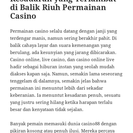
di Balik Riuh Permainan
Casino
Permainan casino selalu datang dengan janji yang
terdengar manis, namun sering berakhir pahit. Di
balik cahaya layar dan suara kemenangan yang
berulang, ada kesunyian yang jarang dibicarakan.
Casino online, live casino, dan casino online live
hadir sebagai hiburan instan yang seolah mudah
diakses kapan saja. Namun, semakin lama seseorang
tenggelam di dalamnya, semakin jelas bahwa
permainan ini menuntut lebih dari sekadar
keberanian. Ia menuntut kesadaran penuh, sesuatu
yang justru sering hilang ketika harapan terlalu
besar dan kenyataan tidak sejalan.
Banyak pemain memasuki dunia casino88 dengan
pikiran kosong atau penuh ilusi. Mereka percaya